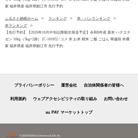
家 福井県産 福井県鯖江市 先行予約
ふるさと納税ホーム
ランキング
米・パンランキング
米ランキング
【先行予約】【2026年10月中旬以降順次発送予定】令和8年産 新米 ハナエチ
ゼン 10kg（5kg×2袋） [C-10105] / コメ 米 お米 精米 ご飯 ごはん 華越前 米農
家 福井県産 福井県鯖江市 先行予約
プライバシーポリシー
運営会社
自治体関係者の皆様へ
利用規約
ウェブアクセシビリティの取り組み
お問い合わせ
au PAY マーケットトップ
© 2016 KDDI/au Commerce & Life, Inc.