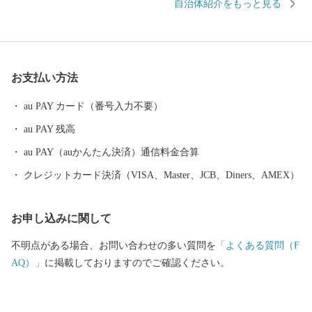
自治体紹介をもっと見る
であり、近松門左衛門が幼少期を過ごした地域には当時をしのぶ
街並みが残っています。 豊かな自然にも恵まれ、日本歴史公園百
選に認定されている西山公園は日本海側随一のつつじの名所とし
て親しまれています。 めがねのまちさばえのSDGsについて 鯖江
お支払い方法
市はものづくり分野を中心に内発的に発展し、成長を遂げてきた
まちです。 その発展を支えてきたのは、女性の活躍、時代を見据
au PAY カード（番号入力不要）
えイノベーションを繰り広げてきた市民性、市民一人ひとりが主
au PAY 残高
役になれる地域風土にあります。 今後、鯖江市が50年後、100年
後と将来にわたって成長力を確保し、持続可能なまちづくりを進
au PAY（auかんたん決済）通信料金合算
め、「誰一人取り残さない」社会の実現を目指し、「持続可能な
クレジットカード決済（VISA、Master、JCB、Diners、AMEX）
地域モデル"めがねのまちさばえ"」の確立のために、国連で採択
された国際目標「SDGs」の理念に賛同し、市民や経済界、市民団
お申し込みに関して
体、大学等と協働で一丸となって取り組みます。 お客様からいた
だいた個人情報は、鯖江市が責任をもって管理し、関係法令で定
不明点がある場合、お問い合わせの多い質問を
「よくある質問（F
められた場合を除き、第三者に譲渡したり、提供したりすること
AQ）」
に掲載しておりますのでご確認ください。
はございません。 なお、お客様からいただいた個人情報は、商品
の発送、事務連絡、いただいたふるさと納税の使い道に関する報
告、鯖江市が主催・出展するふるさと納税関連イベント情報の提