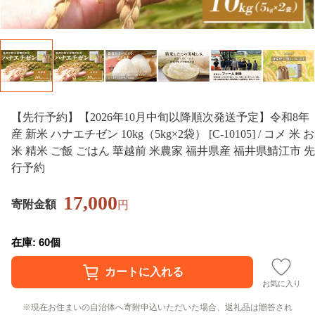
【先行予約】【2026年10月中旬以降順次発送予定】令和8年
産 新米 ハナエチゼン 10kg（5kg×2袋） [C-10105] / コメ 米 お
米 精米 ご飯 ごはん 華越前 米農家 福井県産 福井県鯖江市 先
行予約
17,000
寄附金額
円
在庫: 60個
お気に入り
現在お住まいの自治体へ寄附申込いただいた場合、返礼品は贈答され