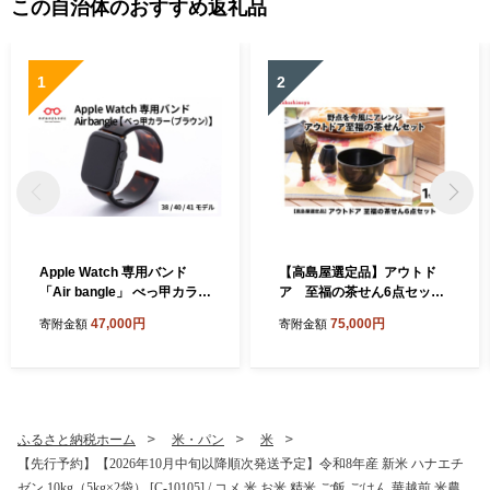
この自治体のおすすめ返礼品
1
2
Apple Watch 専用バンド
【高島屋選定品】アウトド
「Air bangle」 べっ甲カラー
ア 至福の茶せん6点セッ
（ブラウン）（38 / 40 / 41モ
ト [G-20401] / 樹脂製茶せ
47,000円
75,000円
寄附金額
寄附金額
デル）[E-03413] / 日本製 お
ん くせ直し 片口 茶こし缶 茶
しゃれ デザイン ギフト プレ
箱 ショルダーバッグ お茶 日
ゼント 包装 バングル 時計ベ
本製 茶道具 茶道 野点 抹茶
ルト 時計バンド メンズ レデ
キャンプ アウトドア
ィース アップルウォッチバ
ンド
ふるさと納税ホーム
米・パン
米
【先行予約】【2026年10月中旬以降順次発送予定】令和8年産 新米 ハナエチ
ゼン 10kg（5kg×2袋） [C-10105] / コメ 米 お米 精米 ご飯 ごはん 華越前 米農