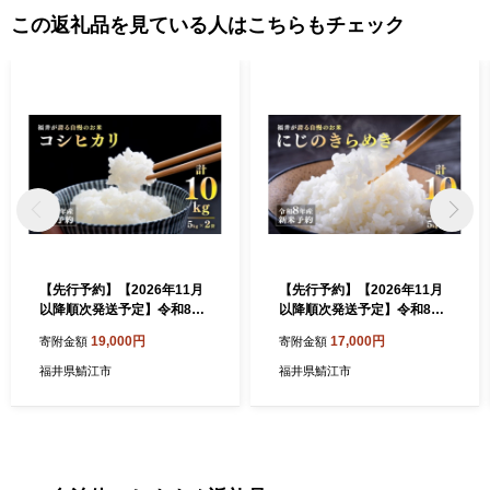
供及び鯖江市のふるさと納税に関する情報提供のために使用させ
この返礼品を見ている人はこちらもチェック
ていただき、その手段として、電子メールの配信やパンフレット
等の資料の郵送をさせていただくことがあります。 御不明な点
や、電子メールの配信又は資料の郵送停止等のご希望がございま
したら、ふるさと納税担当(furusato-sabae@soe.or.jp)までご連絡く
ださい。
【先行予約】【2026年11月
【先行予約】【2026年11月
以降順次発送予定】令和8年
以降順次発送予定】令和8年
産 新米 コシヒカリ 10kg（5
産 新米 にじのきらめき 10kg
19,000円
17,000円
寄附金額
寄附金額
kg×2袋） [C-10113] / コメ
（5kg×2袋）[C-10109 ] / お
米 お米 精米 ご飯 ごはん こ
米 こめ コメ 精米 ご飯 ごは
福井県鯖江市
福井県鯖江市
しひかり 米農家 福井県産 福
ん 米農家 福井県鯖江市
井県鯖江市