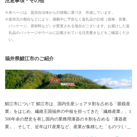
注意事項・その他
本ページは、提供自治体からの情報に基づき、作成しています。
提供元の都合などにより、掲載中に予告なく返礼品の仕様（規格、容量、
パッケージ、原材料など）が変更される場合がございます。お届けした返
礼品のパッケージやラベルに記載されている注意書きなどをご確認くださ
い。
福井県鯖江市のご紹介
鯖江市について 鯖江市は、国内生産シェア９割を占める「眼鏡産
業」をはじめ、繊維王国福井の中核を担ってきた「繊維産業」、1
500年余の歴史を有し国内の業務用漆器の８割を占める「漆器産
業」、そして、近年はIT産業など、産業が集積した「ものづくり
のまち」です。 王山古墳をはじめ、古墳の多い古代ロマンのまち