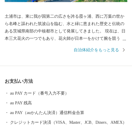
土浦市は、東に我が国第二の広さを誇る霞ヶ浦、西に万葉の世か
ら名峰と謳われた筑波山を臨む、水と緑に恵まれた歴史と伝統の
ある茨城県南部の中核都市として発展してきました。 現在は、日
本三大花火の一つでもあり、花火師が日本一をかけて腕を競う
「土浦全国花火競技大会」や国内屈指の市民マラソンとなりまし
自治体紹介をもっと見る
た「かすみがうらマラソン兼国際盲人マラソン」、全国各地のご
当地カレーを集めた「カレーフェスティバル」など特色あるイベ
ントが多数開催され、多くの人で賑わいます。
お支払い方法
au PAY カード（番号入力不要）
au PAY 残高
au PAY（auかんたん決済）通信料金合算
クレジットカード決済（VISA、Master、JCB、Diners、AMEX）