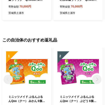
リーティアラ」サイズ：ミデ
エアリーティアラ」サイズ：
70,000円
70,000円
寄附金額
寄附金額
ィアム（ボブ、ミディアム、
ミディアム（ボブ、ミディア
ロングの方向け） 白髪隠
ム、ロングの方向け） 白髪
茨城県土浦市
茨城県土浦市
し、ボリュームアップ、つむ
隠し、ボリュームアップ、つ
じ割れの髪のお悩みに！ヘア
むじ割れの髪のお悩みに！ヘ
ピンを使わず、簡単装着ウィ
アピンを使わず、簡単装着ウ
ッグ ※離島への配送不可
ィッグ ※離島への配送不可
この自治体のおすすめ返礼品
1
2
ミニッツメイド ぷるんぷる
ミニッツメイド ぷるんぷる
んQoo（クー） みかん 6個入
んQoo（クー） ぶどう 6個入