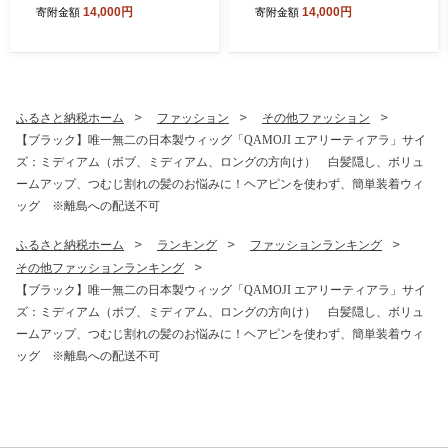
り×5ケース | minute maid Q
り×5ケース | minute maid Q
14,000円
14,000円
寄附金額
寄附金額
oo ゼリー 飲料 おやつ カル
oo ゼリー 飲料 おやつ カル
シウム 鉄分 栄養補給 コカ・
シウム 鉄分 栄養補給 コカ・
コーラ
コーラ
ふるさと納税ホーム
ファッション
その他ファッション
【ブラック】唯一無二の日本製ウィッグ「QAMOJI エアリーティアラ」サイ
ズ：ミディアム（ボブ、ミディアム、ロングの方向け） 白髪隠し、ボリュ
ームアップ、つむじ割れの髪のお悩みに！ヘアピンを使わず、簡単装着ウィ
ッグ ※離島への配送不可
ふるさと納税ホーム
ランキング
ファッションランキング
その他ファッションランキング
【ブラック】唯一無二の日本製ウィッグ「QAMOJI エアリーティアラ」サイ
ズ：ミディアム（ボブ、ミディアム、ロングの方向け） 白髪隠し、ボリュ
ームアップ、つむじ割れの髪のお悩みに！ヘアピンを使わず、簡単装着ウィ
ッグ ※離島への配送不可