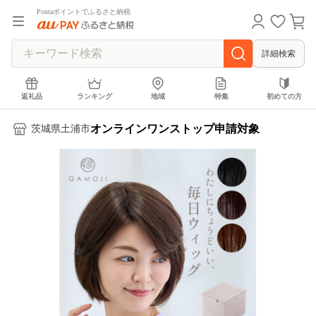
Pontaポイントでふるさと納税
詳細検索
返礼品
ランキング
地域
特集
初めての方
オンラインワンストップ申請対象
茨城県土浦市