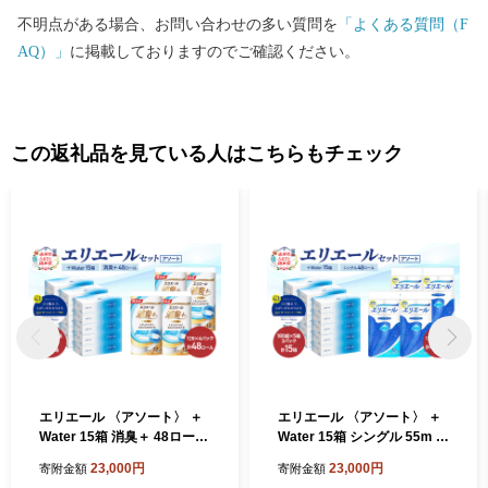
不明点がある場合、お問い合わせの多い質問を
「よくある質問（F
AQ）」
に掲載しておりますのでご確認ください。
この返礼品を見ている人はこちらもチェック
エリエール 〈アソート〉 ＋
エリエール 〈アソート〉 ＋
Water 15箱 消臭＋ 48ロール
Water 15箱 シングル 55m 4
トイレットペーパー ティッ
8ロール トイレットペーパー
23,000円
23,000円
寄附金額
寄附金額
シュ トイレ ボックスティッ
ティッシュ トイレ ボックス