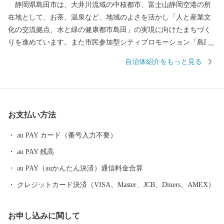
静岡県島田市は、大井川流域の中核都市、富士山静岡空港の所
在地として、お茶、温泉など、地域のよさを活かし「人と産業文
化の交流拠点、水と緑の健康都市島田」の実現に向けたまちづく
りを進めています。また市民参加型シティプロモーション「島田
市緑茶化計画」を推進している、地球上でもっとも緑茶を愛する
自治体紹介をもっと見る
街（Ci-TEA）です！ 島田市では地域経済活性化のために、ふる
さと納税のお礼の品は地元産品にこだわっています！ぜひ、ふる
さと納税を通じて、島田市の魅力をご体感いただければ幸いで
す！
お支払い方法
au PAY カード（番号入力不要）
au PAY 残高
au PAY（auかんたん決済）通信料金合算
クレジットカード決済（VISA、Master、JCB、Diners、AMEX）
お申し込みに関して