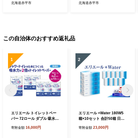
シュ まとめ買い ペーパー 紙
ティッシュ まとめ買い ペー
北海道赤平市
北海道赤平市
防災 常備品 備蓄品 消耗品 備
パー 紙 防災 常備品 備蓄品
蓄 日用品
消耗品 備蓄 日用品
この自治体のおすすめ返礼品
1
2
エリエール トイレットペー
エリエール +Water 180W5
パー 72ロール ダブル 吸水2
箱×10セット 合計50箱 日用
倍
品 消耗品 生活用品 ティッシ
16,000円
23,000円
寄附金額
寄附金額
ュ ティッシュペーパー ボッ
クスティッシュ 保湿 静岡県