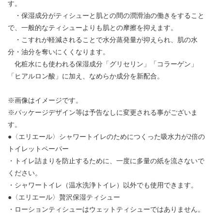
す。
・保湿成分がティシューと肌との間の潤滑油の働きをすること
で、一般的なティシューよりも肌との摩擦を抑えます。
・こすれが軽減されることで水分蒸発量が抑えられ、肌の水
分・油分を奪いにくくなります。
化粧水にも使われる保湿成分「グリセリン」「コラーゲン」
「ヒアルロン酸」に加え、なめらか成分を新配合。
※画像はイメージです。
※パッケージデザイン等は予告なしに変更される事がございま
す。
●〈エリエール〉シャワートイレのためにつくった吸水力が2倍の
トイレットペーパー
・トイレ詰まりを防止するために、一度に多量の紙を流さないで
ください。
・シャワートイレ（温水洗浄トイレ）以外でも使用できます。
●〈エリエール〉贅沢保湿ティシュー
・ローションティシューはウェットティシューではありません。