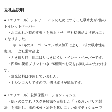
返礼品説明
●〈エリエール〉シャワートイレのためにつくった吸水力が2倍の
トイレットペーパー
・水にぬれた時の丈夫さを向上させ、当社従来品より破れにく
くなりました。
・Tip To TipのスーパーWエンボス加工により、2倍の吸水性を
実現。（当社通常品比）
・ふき取り時、肌にはりつきにくいトイレットペーパーです。
・四季の花柄プリントつきで6種類のお花をお楽しみいただけま
す。
・蛍光染料は使用していません。
・ミシン目入りですので、切り取りが簡単です。
●〈エリエール〉贅沢保湿ローションティシュー
・肌へのこすれリスクを軽減を目指した「うるおいバリア製
法」を採用し、肌の水分・油分を奪いにくい保湿ティシューで