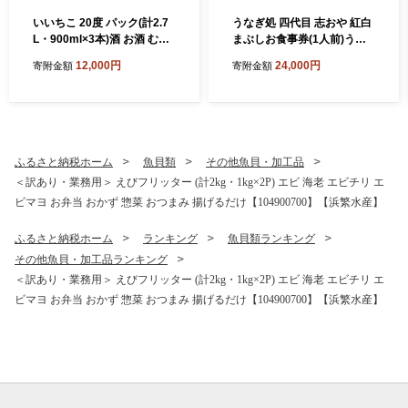
いいちこ 20度 パック(計2.7
うなぎ処 四代目 志おや 紅白
L・900ml×3本)酒 お酒 むぎ
まぶしお食事券(1人前)うな
焼酎 麦焼酎 いいちこ アルコ
ぎ 鰻 ウナギ 国産 九州産 蒲
12,000円
24,000円
寄附金額
寄附金額
ール 飲料 常温 紙パック【10
焼き 白焼き うな重 ひつまぶ
6101500】【酒のひろた】
し タレ付き 勝負めし 【1094
01000】【志おや】
ふるさと納税ホーム
魚貝類
その他魚貝・加工品
＜訳あり・業務用＞ えびフリッター (計2kg・1kg×2P) エビ 海老 エビチリ エ
ビマヨ お弁当 おかず 惣菜 おつまみ 揚げるだけ【104900700】【浜繁水産】
ふるさと納税ホーム
ランキング
魚貝類ランキング
その他魚貝・加工品ランキング
＜訳あり・業務用＞ えびフリッター (計2kg・1kg×2P) エビ 海老 エビチリ エ
ビマヨ お弁当 おかず 惣菜 おつまみ 揚げるだけ【104900700】【浜繁水産】