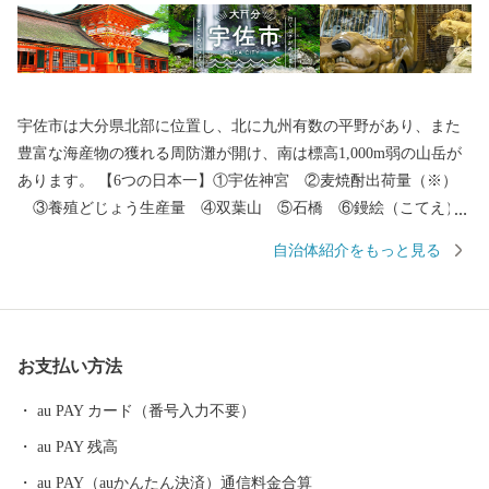
宇佐市は大分県北部に位置し、北に九州有数の平野があり、また
豊富な海産物の獲れる周防灘が開け、南は標高1,000m弱の山岳が
あります。 【6つの日本一】①宇佐神宮 ②麦焼酎出荷量（※）
③養殖どじょう生産量 ④双葉山 ⑤石橋 ⑥鏝絵（こてえ）
【6つの発祥地】①神仏習合 ②神輿 ③放生会 ④万年青 ⑤か
自治体紹介をもっと見る
らあげ専門店 ⑥グリーンツーリズム ※「酒類製造業及び酒類卸
売業の概況（国税庁）」及び「焼酎メーカー売上ランキング（帝
国データバンク）」を基にした集計による
お支払い方法
au PAY カード（番号入力不要）
au PAY 残高
au PAY（auかんたん決済）通信料金合算