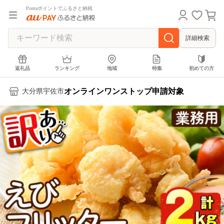
Pontaポイントでふるさと納税
詳細検索
返礼品
ランキング
地域
特集
初めての方
オンラインワンストップ申請対象
大分県宇佐市