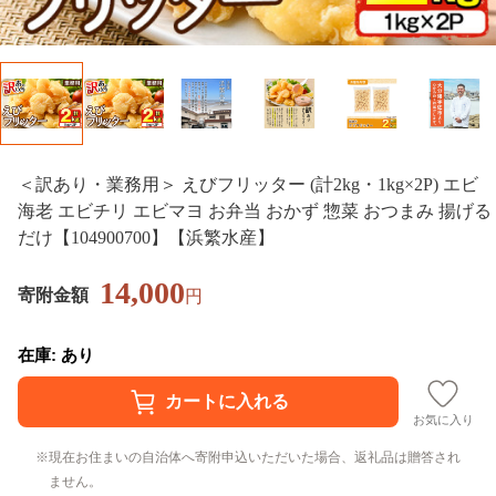
＜訳あり・業務用＞ えびフリッター (計2kg・1kg×2P) エビ
海老 エビチリ エビマヨ お弁当 おかず 惣菜 おつまみ 揚げる
だけ【104900700】【浜繁水産】
14,000
寄附金額
円
在庫: あり
お気に入り
現在お住まいの自治体へ寄附申込いただいた場合、返礼品は贈答され
ません。