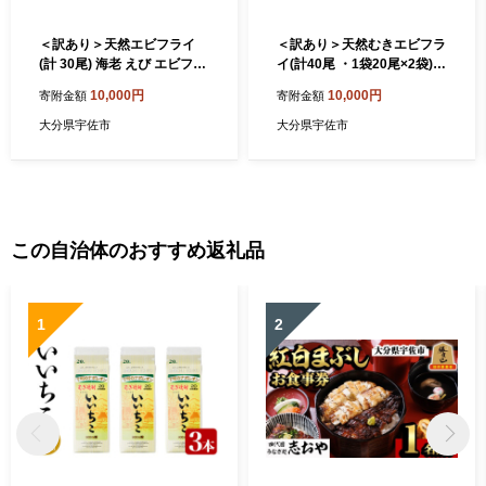
＜訳あり＞天然エビフライ
＜訳あり＞天然むきエビフラ
(計 30尾) 海老 えび エビフラ
イ(計40尾 ・1袋20尾×2袋)
イ フライ 簡単 お弁当 おかず
海老 えび エビフライ フライ
10,000円
10,000円
寄附金額
寄附金額
おつまみ 揚げるだけ 【1049
簡単 お弁当 おかず おつまみ
00900】【浜繁水産】
揚げるだけ 【104901000】
大分県宇佐市
大分県宇佐市
【浜繁水産】
この自治体のおすすめ返礼品
1
2