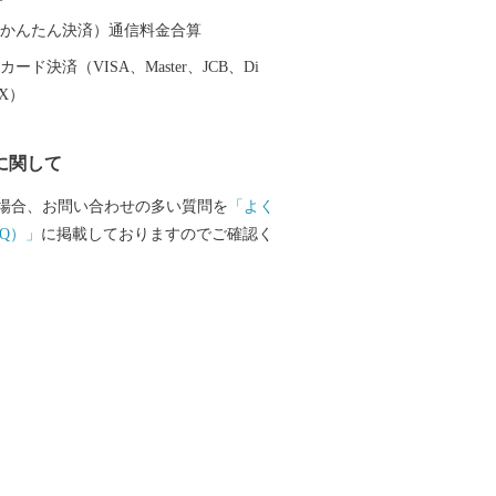
酒処」さらには「ゴムのまち」として、
が創り上げた数々の美味と逸品をぜひ一
（auかんたん決済）通信料金合算
てください。
ード決済（VISA、Master、JCB、Di
EX）
に関して
場合、お問い合わせの多い質問を
「よく
Q）」
に掲載しておりますのでご確認く