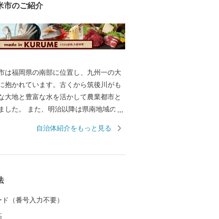
米市のご紹介
市は福岡県の南部に位置し、九州一の大
に抱かれています。古くから筑後川がも
な大地と豊富な水を活かして農業都市と
ました。 また、明治以降は県南地域の商
なり、国産のシューズメーカーとして有
自治体紹介をもっと見る
シューズ」「ムーンスター」、世界的タ
の「ブリヂストン」を中心としたゴム産
て発展してきました。 その発展の過程で
自の食文化は当時の労働者の胃袋を支え
法
久留米のグルメとして現在に誇る逸品と
す。 「九州有数の農業都市」「とんこつ
 カード（番号入力不要）
祥の地」や「焼き鳥のまち」であり、
高