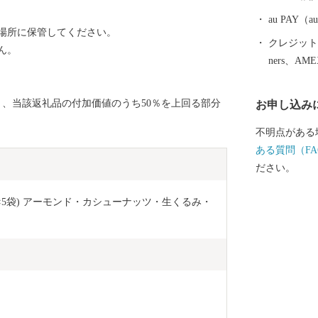
「日本有数の
久留米の先人
au PAY
場所に保管してください。
度堪能してみ
クレジットカ
ん。
ners、AM
り、当該返礼品の付加価値のうち50％を上回る部分
お申し込み
不明点がある
ある質問（FA
ださい。
0g×5袋) アーモンド・カシューナッツ・生くるみ・