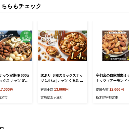
こちらもチェック
ッツ定期便 600g
訳あり ３種のミックスナッ
宇都宮の自家燻製ミ
ミックス ナッツ 定期
ツ 1.4 kg | ナッツ くるみ カ
ナッツ（アーモンド
種 600g×3回 アーモ
シューナッツ アーモンド ミ
み・カシューナッツ
17,000円
13,000円
12,000円
寄附金額
寄附金額
るみ カシューナッツ
ックスナッツ 大容量 宮崎県
塩タイプ）80g×5袋
アナッツ 無油 無塩
五ヶ瀬町
留米市
宮崎県五ヶ瀬町
栃木県宇都宮市
ナッツ 素焼き おつ
子 防災食 非常食
フト お土産 手土
 久留米市 お取り
無料_Ca901