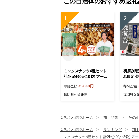
この自治体のおすすめ返礼
1
2
ミックスナッツ4種セット
初摘み限
計4kg(400g×10袋) アーモ
み限定 焼
ンド・カシューナッツ・生
枚入 全形
25,000円
寄附金額
寄附金額
くるみ・マカダミアナッツ_
旨味 一番
Ca538
タミン 
福岡県久留米市
福岡県久
質 食物繊
き上げ 風
き 手巻
ポスト投
ふるさと納税ホーム
加工品等
その
福岡県 
Cs407
ふるさと納税ホーム
ランキング
加
ミックスナッツ4種セット 計2kg(400g×5袋