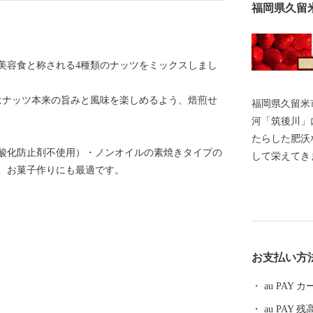
福岡県久留
美容食と称される4種類のナッツをミックスしまし
はナッツ本来の旨みと風味を楽しめるよう、焙煎せ
福岡県久留米
河「筑後川」
たらした肥沃
酸化防止剤不使用）・ノンオイルの素焼きタイプの
して栄えてき
、お菓子作りにも最適です。
業の中心地と
名な「アサヒ
イヤメーカー
業のまちとし
形成された独
お支払い方
るとともに、
なっておりま
au PAY
ラーメンの発
au PAY 残