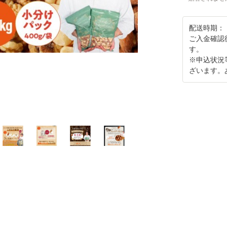
配送時期：
ご入金確認
す。
※申込状況
ざいます。