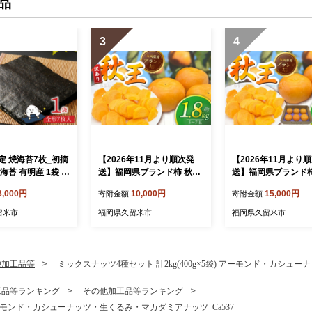
品
3
4
定 焼海苔7枚_初摘
【2026年11月より順次発
【2026年11月より
海苔 有明産 1袋 7
送】福岡県ブランド柿 秋王
送】福岡県ブランド柿
 焼き 海苔 有明海
5-7玉 約1.8kg 池尻農園【訳
5-7玉 約1.8kg 池尻農
3,000円
10,000円
15,000円
寄附金額
寄附金額
摘み こだわり ビ
あり品】 _ 柿 完全甘柿 高級
完全甘柿 高級品種 
カルシウム タンパク
品種 種ほぼなし 小傷 変形
し 果物 フルーツ デ
留米市
福岡県久留米市
福岡県久留米市
維 熟練 丹念に焼
果物 フルーツ デザート 福
福岡県 久留米市 送料
味 おにぎり 太巻
岡県 久留米市 送料無料 _ F
Fk113
き寿司 ゆうパケット
k114
函 国産 お取り寄せ
他加工品等
ミックスナッツ4種セット 計2kg(400g×5袋) アーモンド・カシュ
久留米市 送料無料_
工品等ランキング
その他加工品等ランキング
) アーモンド・カシューナッツ・生くるみ・マカダミアナッツ_Ca537