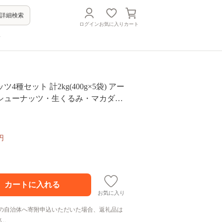
詳細検索
ログイン
お気に入り
カート
方
4種セット 計2kg(400g×5袋) アー
シューナッツ・生くるみ・マカダミ
537
円
お気に入り
の自治体へ寄附申込いただいた場合、返礼品は
ん。