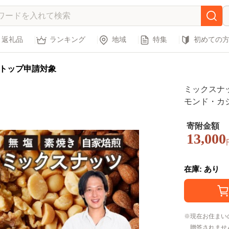
返礼品
ランキング
地域
特集
初めての
トップ申請対象
ミックスナッツ
モンド・カ
アナッツ_Ca
寄附金額
13,000
在庫: あり
現在お住まい
贈答されませ