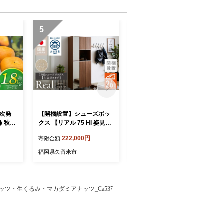
5
6
順次発
【開梱設置】シューズボッ
【開梱設置】シューズボッ
 秋王
クス 【リアル 75 HI 姿見】
クス 【リアル 75 HI 姿見】
園 _ 柿
ライトナチュラル _ 開梱設
ホワイト つや有 _ 開梱設置
222,000円
222,000円
寄附金額
寄附金額
種ほぼな
置 シューズボックス リアル
シューズボックス リアル 幅
ザート
幅75 姿見 自社製造 フラッ
75 姿見 自社製造 フラット
福岡県久留米市
福岡県久留米市
無料 _
トデザイン アジャスター機
デザイン アジャスター機能
能 可動棚 丸洗い可能 ミラ
可動棚 丸洗い可能 ミラー扉
ー扉 靴箱 ハイタイプ イン
靴箱 ハイタイプ インテリア
テリア 家具 福岡県 久留米
家具 福岡県 久留米市 送料
ーナッツ・生くるみ・マカダミアナッツ_Ca537
市 送料無料 _ Qd174-07
無料 _ Qd174-06