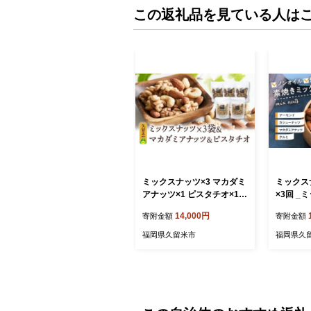
この返礼品を見ている人は
ミックスナッツ×3 マカダミ
ミックスナ
アナッツ×1 ピスタチオ×1_
×3回 _
ミックスナッツ 3袋 マカダ
便 3回 4
14,000円
寄附金額
寄附金額
ミアナッツ ピスタチオ 各1
ンド く
袋 焙煎 無塩 無油 香ばしい
マカダミ
福岡県久留米市
福岡県久
アーモンド カシューナッツ
ミックス
くるみ ダイエット 栄養 効
まみ お菓
果 小分け おつまみ お菓子
保存食 ギ
宅飲み お取り寄せ 食品 チ
産 福岡県
ャック付き 便利 福岡県 久
寄せ 送料
留米市 送料無料_Ca520