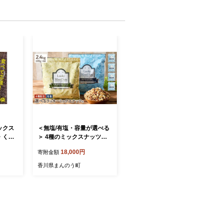
ックス
＜無塩/有塩・容量が選べる
・くる
＞ 4種のミックスナッツ＜
）（有
有塩＞ (2.4kg・600g×4袋)
18,000円
寄附金額
ラッキーミックスナッツ 有
塩 アーモンド くるみ クル
香川県まんのう町
ミ マカダミアナッツ カシュ
ーナッツ ナッツ おつまみ
保存に便利なチャック付き
袋 ダイエット 【man258-
B】【味源】