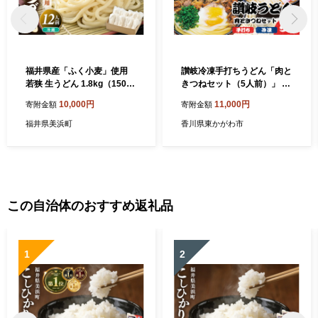
福井県産「ふく小麦」使用
讃岐冷凍手打ちうどん「肉と
若狭 生うどん 1.8kg（150g×
きつねセット（5人前）」 麺
12玉）もっちり コシ のど越
類 小麦製品 高級小麦 熟成 急
10,000円
11,000円
寄附金額
寄附金額
しツルツル 手打ち 生麺 麺類
速冷凍 のど越し コシ 讃岐う
釜揚げ 簡単調理 美味しいう
どん 冷凍うどん 冷凍讃岐う
福井県美浜町
香川県東かがわ市
どん 敬老の日 離乳食 子供の
どん 朝食 昼食 夕食 お昼ご飯
日 お歳暮 お中元 ギフト プレ
朝ごはん 晩御飯
ゼント お礼 母の日 父の日 年
越し 送料無料 大容量 [m04-a
011]
この自治体のおすすめ返礼品
1
2