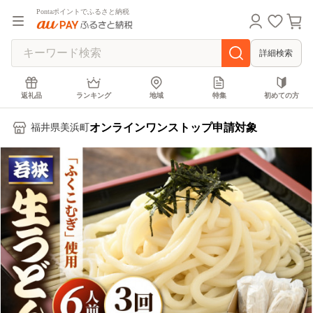
Pontaポイントでふるさと納税
詳細検索
返礼品
ランキング
地域
特集
初めての方
オンラインワンストップ申請対象
福井県美浜町