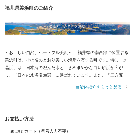
福井県美浜町のご紹介
～おいしい自然、ハートフル美浜～ 福井県の南西部に位置する
美浜町は、その名のとおり美しい海岸を有する町です。特に「水
晶浜」は、日本海の澄んだ水と、きめ細やかな白い砂浜が広が
り、「日本の水浴場88選」に選ばれています。また、「三方五
湖」は若狭湾国定公園を代表する景勝地で、平成17年にラムサー
自治体紹介をもっと見る
ル条約登録湿地に認定されました。 名物は「鯖のへしこ(ヌカ漬
け）」で、お惣菜にも酒の肴にもなるため全国にファンがいま
す。平成17年に「へしこの町」を宣言し商標登録。現在、さまざ
まな団体や企業が独自の味を追求しています。美しい自然とおい
お支払い方法
しい自然、そしてハートフルな人々に会いに、ぜひ一度お越しく
ださい。 美浜町ふるさと納税に関するお問合せは下記までお願い
au PAY カード（番号入力不要）