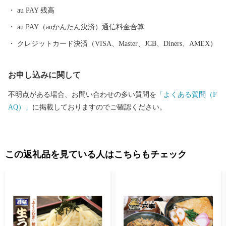
します。 ================================ 福井県美浜町
au PAY 残高
町ふるさと納税サポートセンター 受付時間 9：30～17:30 (土日祝
日・12/29～1/3休み) TEL 050-5527-0887 メール furusato@town-mih
au PAY（auかんたん決済）通信料金合算
ama-fukui.com ================================
クレジットカード決済（VISA、Master、JCB、Diners、AMEX）
お申し込みに関して
不明点がある場合、お問い合わせの多い質問を
「よくある質問（F
AQ）」
に掲載しておりますのでご確認ください。
この返礼品を見ている人はこちらもチェック