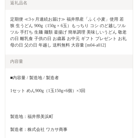
返礼品名
定期便 ≪3ヶ月連続お届け≫ 福井県産「ふく小麦」使用 若
狭 生うどん 900g（150g × 6玉）もっちり コシ のど越しツル
ツル 手打ち 生麺 麺類 釜揚げ 簡単調理 美味しいうどん 敬老
の日 離乳食 子供の日 お歳暮 お中元 ギフト プレゼント お礼 
母の日 父の日 年越し 送料無料 大容量 [m04-a012] 
内容量
■内容量 / 製造地 / 製造者
1セット めん900g（1玉150g×6個）×3回
製造地：福井県美浜町
製造者：株式会社 ワカサ商事