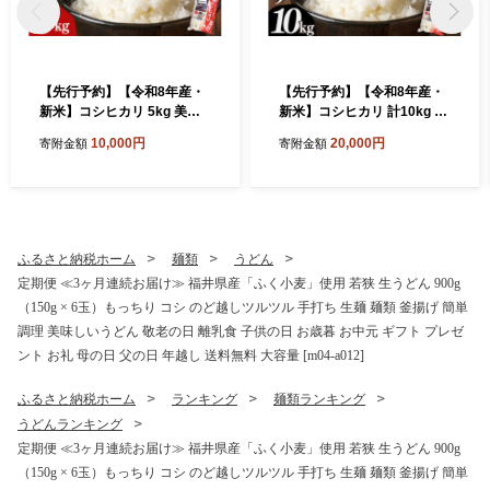
【先行予約】【令和8年産・
【先行予約】【令和8年産・
新米】コシヒカリ 5kg 美浜
新米】コシヒカリ 計10kg (5
町産こしひかり 【2026年12
kg × 2袋) 美浜町産こしひか
10,000円
20,000円
寄附金額
寄附金額
月下旬以降順次発送】 精米
り 【2026年12月下旬から順
福井県 美浜町産 特A 白米 こ
次発送】 精米 福井県 米 美浜
め コメ お米 おこめ こしひか
町産 選べる 発送月 特A 白米
り 5キロ 高レビュー 人気 米
こめ コメ お米 おこめ こしひ
高評価 おすすめ 国産 [m60-a
かり 5キロ 10キロ 高評価 お
020_12]
すすめ 人気 国産 [m60-b006
ふるさと納税ホーム
麺類
うどん
_12]
定期便 ≪3ヶ月連続お届け≫ 福井県産「ふく小麦」使用 若狭 生うどん 900g
（150g × 6玉）もっちり コシ のど越しツルツル 手打ち 生麺 麺類 釜揚げ 簡単
調理 美味しいうどん 敬老の日 離乳食 子供の日 お歳暮 お中元 ギフト プレゼ
ント お礼 母の日 父の日 年越し 送料無料 大容量 [m04-a012]
ふるさと納税ホーム
ランキング
麺類ランキング
うどんランキング
定期便 ≪3ヶ月連続お届け≫ 福井県産「ふく小麦」使用 若狭 生うどん 900g
（150g × 6玉）もっちり コシ のど越しツルツル 手打ち 生麺 麺類 釜揚げ 簡単