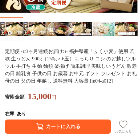
定期便 ≪3ヶ月連続お届け≫ 福井県産「ふく小麦」使用 若
狭 生うどん 900g（150g × 6玉）もっちり コシ のど越しツル
ツル 手打ち 生麺 麺類 釜揚げ 簡単調理 美味しいうどん 敬老
の日 離乳食 子供の日 お歳暮 お中元 ギフト プレゼント お礼
母の日 父の日 年越し 送料無料 大容量 [m04-a012]
15,000
寄附金額
円
在庫: あり
お気に入り