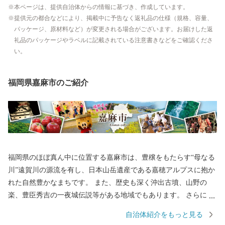
本ページは、提供自治体からの情報に基づき、作成しています。
提供元の都合などにより、掲載中に予告なく返礼品の仕様（規格、容量、
パッケージ、原材料など）が変更される場合がございます。お届けした返
礼品のパッケージやラベルに記載されている注意書きなどをご確認くださ
い。
福岡県嘉麻市のご紹介
福岡県のほぼ真ん中に位置する嘉麻市は、豊穣をもたらす“母なる
川”遠賀川の源流を有し、日本山岳遺産である嘉穂アルプスに抱か
れた自然豊かなまちです。 また、歴史も深く沖出古墳、山野の
楽、豊臣秀吉の一夜城伝説等がある地域でもあります。 さらに、
自然を生かし丁寧に作られる嘉麻市ならではの特産品は、どれも
自治体紹介をもっと見る
生産者のこだわりが詰まった逸品ばかり。 豊かな自然と深い歴史