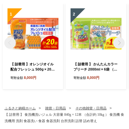
1
2
【 詰替用 】オレンジオイル
【 詰替用 】 かんたんカラー
配合フレッシュ 500g × 20袋
ブリーチ 2000ml × 6袋 （合
（合計 10kg ） 台所用 食器
計 12L ） 大容量 酸素系 漂白
8,000円
8,000円
寄附金額
寄附金額
用 洗剤 食器洗い 食器 食器洗
漂白剤 衣料 洋服 布 洗濯 詰
剤 台所洗剤 詰め替え 詰替
替 詰め替え
ふるさと納税ホーム
雑貨・日用品
その他雑貨・日用品
【 詰替用 】 食洗機洗いジェル 大容量 840g × 12本 （合計約 10kg ） 食洗機 食
洗機用 洗剤 食器洗い 食器 食器洗剤 台所洗剤 詰替 詰め替え