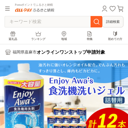
Pontaポイントでふるさと納税
詳細検索
返礼品
ランキング
地域
特集
初めての方
オンラインワンストップ申請対象
福岡県嘉麻市