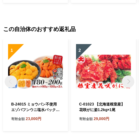
この自治体のおすすめ返礼品
1
2
B-24015 ミョウバン不使用
C-01023 【北海道根室産】
エゾバフンウニ塩水パック9
花咲がに姿1.2kg×1尾
0～100g×2P[11月上旬以降
23,000円
29,000円
寄附金額
寄附金額
発送]