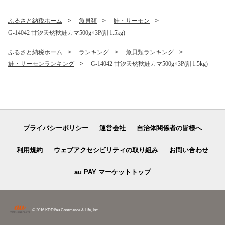
ふるさと納税ホーム
魚貝類
鮭・サーモン
G-14042 甘汐天然秋鮭カマ500g×3P(計1.5kg)
ふるさと納税ホーム
ランキング
魚貝類ランキング
鮭・サーモンランキング
G-14042 甘汐天然秋鮭カマ500g×3P(計1.5kg)
プライバシーポリシー
運営会社
自治体関係者の皆様へ
利用規約
ウェブアクセシビリティの取り組み
お問い合わせ
au PAY マーケットトップ
© 2016 KDDI/au Commerce & Life, Inc.