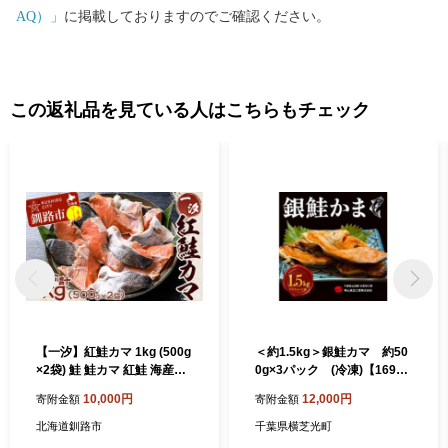
AQ）」
に掲載しておりますのでご確認ください。
この返礼品を見ている人はこちらもチェック
【一汐】紅鮭カマ 1kg (500g
＜約1.5kg＞銀鮭カマ 約50
×2袋) 鮭 鮭カマ 紅鮭 海産物
0g×3パック (冷凍)【16979
しゃけ シャケ カマ 真空 ふる
01】
10,000円
12,000円
寄附金額
寄附金額
さと納税
北海道釧路市
千葉県横芝光町