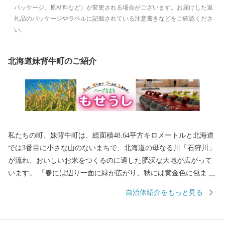
パッケージ、原材料など）が変更される場合がございます。お届けした返
礼品のパッケージやラベルに記載されている注意書きなどをご確認くださ
い。
北海道妹背牛町のご紹介
私たちの町、妹背牛町は、総面積48.64平方キロメートルと北海道
では3番目に小さな山のないまちで、北海道の母なる川「石狩川」
が流れ、おいしいお米をつくるのに適した肥沃な大地が広がって
います。 「春には辺り一面に緑が広がり、秋には黄金色に包まれ
る」季節を色で感じることのできる美しい田園風景が自慢で、こ
自治体紹介をもっと見る
の景観を生かしたまちづくりを進めています。 住民が「やすら
ぎ」や「ふれあい」を実感し、まちを訪れる人々が、「ぬくも
り」を感じることのできる理想のまちづくりをめざしています。