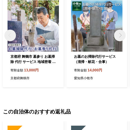
京都府 舞鶴市 墓参り お墓掃
お墓のお掃除代行サービス
除 代行 サービス 地域密着 墓
（清掃・献花・合掌）
お墓参り お墓掃除 掃除 清掃
13,000円
14,000円
寄附金額
寄附金額
草むしり 墓地 ご挨拶 お盆 お
彼岸 よろず屋おおきに
京都府舞鶴市
愛知県小牧市
この自治体のおすすめ返礼品