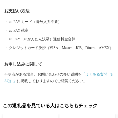
海も山もない小さなまちですが、町民に愛され続けて間もなく30
お支払い方法
年を迎える源泉かけ流しの自慢の温泉「妹背牛温泉ペペル」、道
内でも数少ない屋内カーリング専用施設「妹背牛町カーリングホ
au PAY カード（番号入力不要）
ール」、夏場に家族で楽しむことができる「遊水公園うらら」な
au PAY 残高
ど、皆さん方にご利用いだきたい施設も多数ございますので、一
度当町へお越しいただけると幸いです。
au PAY（auかんたん決済）通信料金合算
クレジットカード決済（VISA、Master、JCB、Diners、AMEX）
お申し込みに関して
不明点がある場合、お問い合わせの多い質問を
「よくある質問（F
AQ）」
に掲載しておりますのでご確認ください。
この返礼品を見ている人はこちらもチェック