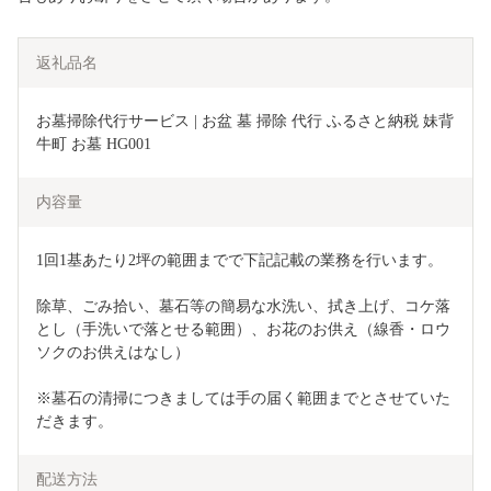
返礼品名
お墓掃除代行サービス | お盆 墓 掃除 代行 ふるさと納税 妹背
牛町 お墓 HG001
内容量
1回1基あたり2坪の範囲までで下記記載の業務を行います。
除草、ごみ拾い、墓石等の簡易な水洗い、拭き上げ、コケ落
とし（手洗いで落とせる範囲）、お花のお供え（線香・ロウ
ソクのお供えはなし）
※墓石の清掃につきましては手の届く範囲までとさせていた
だきます。
配送方法