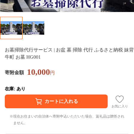
お墓掃除代行サービス | お盆 墓 掃除 代行 ふるさと納税 妹背
牛町 お墓 HG001
10,000
寄附金額
円
在庫: あり
お気に入り
現在お住まいの自治体へ寄附申込いただいた場合、返礼品は贈答され
ません。