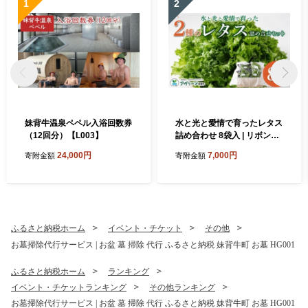
1
2
妹背牛温泉ペペル入浴回数券
水と光と愛情で育ったレタス
（12回分）【L003】
詰め合わせ 8袋入 | リボンレ
タス フリルレタス 北海道 妹
24,000円
7,000円
寄附金額
寄附金額
背牛町 レタス 詰め合せ サラ
ダ 水耕栽培 空知
ふるさと納税ホーム
イベント・チケット
その他
お墓掃除代行サービス | お盆 墓 掃除 代行 ふるさと納税 妹背牛町 お墓 HG001
ふるさと納税ホーム
ランキング
イベント・チケットランキング
その他ランキング
お墓掃除代行サービス | お盆 墓 掃除 代行 ふるさと納税 妹背牛町 お墓 HG001