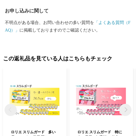
体」の山岳競技会場として使用された「石鎚クライミングパークS
お申し込みに関して
AIJO」は、スポーツクライミングの競技別強化センターとして、J
OC（公益財団法人日本オリンピック委員会）から認定されまし
不明点がある場合、お問い合わせの多い質問を
「よくある質問（F
た。 〇ワクワク度日本一のまちづくりを目指して 2018日本ICT教
AQ）」
に掲載しておりますのでご確認ください。
育アワードを受賞した教育分野や福祉、健康、子育てなどの他分
野でICTを活用するスマートシティの構築をはじめ、起業型地域お
こし協力隊制度を活用してベンチャー企業の誘致・育成、市民や
企業から募った資金を市民活動に役立てる新たなローカルファン
この返礼品を見ている人はこちらもチェック
ドの構築、中四国地方の市町村で初の自治体シンクタンクの開設
など「人」と「仕事」の好循環を創出して「まち」の総合力を高
めることを目指したワクワク度日本一のまちづくりに取り組んで
います。
ロリエ スリムガード 多い
ロリエ スリムガード 特に