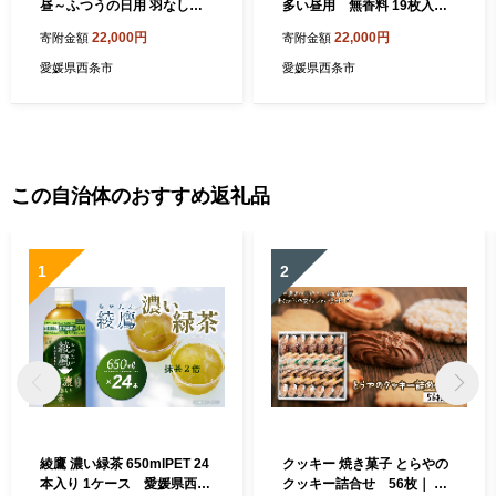
昼～ふつうの日用 羽なし 3
多い昼用 無香料 19枚入り×
2枚入り×16個セット 【合計
16個セット 【合計304枚】
22,000円
22,000円
寄附金額
寄附金額
512枚】 ｜ 愛媛県西条市 生
｜ 愛媛県西条市 生理用品 ナ
理用品 ナプキン 昼用 ロリエ
プキン 昼用 ロリエ スリムガ
愛媛県西条市
愛媛県西条市
スリムガード 無香料 生理用
ード 羽つき 無香料 生理用ナ
ナプキン サニタリー 備蓄 備
プキン サニタリー 備蓄 備蓄
蓄用 日用品 送料無料
用 日用品 送料無料
この自治体のおすすめ返礼品
1
2
綾鷹 濃い緑茶 650mlPET 24
クッキー 焼き菓子 とらやの
本入り 1ケース 愛媛県西条
クッキー詰合せ 56枚｜ 愛