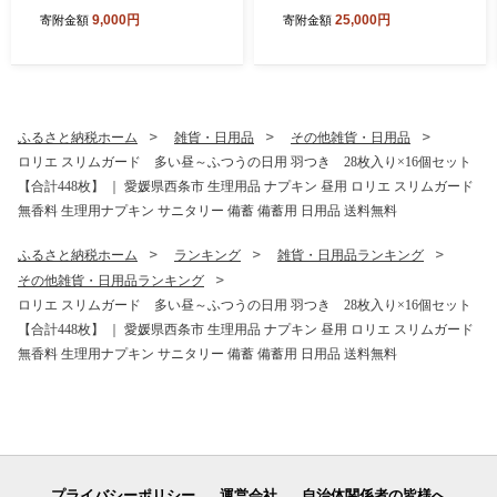
市 ｜ お茶 緑茶 濃い 綾鷹 機
媛県西条市 クッキー 詰め合
9,000円
25,000円
寄附金額
寄附金額
能性表示食品 茶カテキン ペ
わせ 人気 アソート お菓子ス
ットボトル 1箱 清涼飲料水
イーツ 食べ比べ 個包装 手作
飲料 愛媛県 西条市 送料無料
り 西条市 とらや
ふるさと納税ホーム
雑貨・日用品
その他雑貨・日用品
ロリエ スリムガード 多い昼～ふつうの日用 羽つき 28枚入り×16個セット
【合計448枚】 ｜ 愛媛県西条市 生理用品 ナプキン 昼用 ロリエ スリムガード
無香料 生理用ナプキン サニタリー 備蓄 備蓄用 日用品 送料無料
ふるさと納税ホーム
ランキング
雑貨・日用品ランキング
その他雑貨・日用品ランキング
ロリエ スリムガード 多い昼～ふつうの日用 羽つき 28枚入り×16個セット
【合計448枚】 ｜ 愛媛県西条市 生理用品 ナプキン 昼用 ロリエ スリムガード
無香料 生理用ナプキン サニタリー 備蓄 備蓄用 日用品 送料無料
プライバシーポリシー
運営会社
自治体関係者の皆様へ