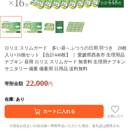
ロリエ スリムガード 多い昼～ふつうの日用 羽つき 28枚
入り×16個セット 【合計448枚】 ｜ 愛媛県西条市 生理用品
ナプキン 昼用 ロリエ スリムガード 無香料 生理用ナプキン
サニタリー 備蓄 備蓄用 日用品 送料無料
22,000
寄附金額
円
在庫: あり
お気に入り
現在お住まいの自治体へ寄附申込いただいた場合、返礼品は贈答され