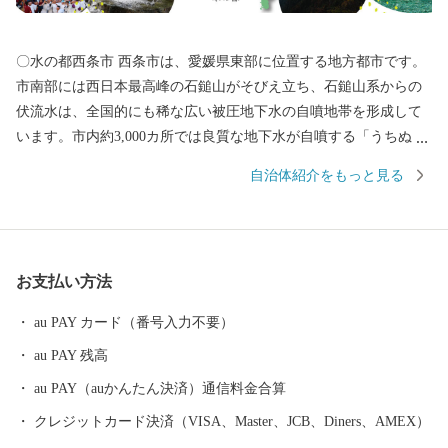
〇水の都西条市 西条市は、愛媛県東部に位置する地方都市です。
市南部には西日本最高峰の石鎚山がそびえ立ち、石鎚山系からの
伏流水は、全国的にも稀な広い被圧地下水の自噴地帯を形成して
います。市内約3,000カ所では良質な地下水が自噴する「うちぬ
き」という現象が見られ、市民の約半数が地下水で生活していま
自治体紹介をもっと見る
す。また日本一の生産量を誇るはだか麦や愛宕柿、春の七草、県
下一の収穫量を誇る水稲、ほうれん草、きゅうり、アスパラガス
など多様な農作物の一大産地であるとともに、非鉄金属、鉄鋼、
機械等の分野を中心に四国最大規模の工業地帯を形成していま
お支払い方法
す。他にも見どころとして、市内各所の神社で繰り広げられる秋
祭りには、150台を超えるだんじり、みこし、太鼓台が奉納されま
au PAY カード（番号入力不要）
す。勇ましい太鼓・鉦に合せて練り歩くさまは壮観です。さら
au PAY 残高
に、「新幹線生みの親」十河信二氏ゆかりの地に誕生した四国初
の鉄道博物館「四国鉄道文化館」があります。十河氏の功績を紹
au PAY（auかんたん決済）通信料金合算
介する記念館や観光案内、物産販売を行う観光交流センターを併
クレジットカード決済（VISA、Master、JCB、Diners、AMEX）
設しています。2017年開催の「愛顔（えがお）つなぐえひめ国