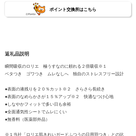
ポイント交換所はこちら
返礼品説明
瞬間吸収のロリエ 極うすなのに頼れる２倍吸収※１
ベタつき ゴワつき ムレなしへ 独自のストレスフリー設計
●表面の液残りを２０％カット※２ さらさら長続き
●表面のなめらかさが１５％アップ※２ 快適なつけ心地
●しなやかフィットで多い日も余裕
●全面通気性シートでムレにくい
●無香料（医薬部外品）
※１当社「ロリエ肌きれいガードふつうの日用羽つき」との比