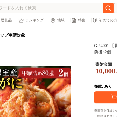
返礼品
ランキング
地域
特集
初めての
ップ申請対象
G-5400
前後×2個
寄附金額
10,000
在庫: あり
現在お住まい
贈答されませ