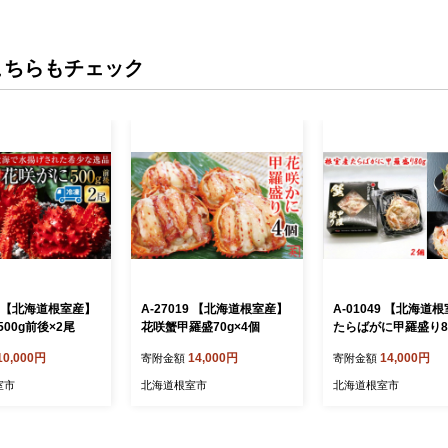
こちらもチェック
02 【北海道根室産】
A-27019 【北海道根室産】
A-01049 【北海道
00g前後×2尾
花咲蟹甲羅盛70g×4個
たらばがに甲羅盛り80
個
10,000円
14,000円
14,000円
寄附金額
寄附金額
室市
北海道根室市
北海道根室市