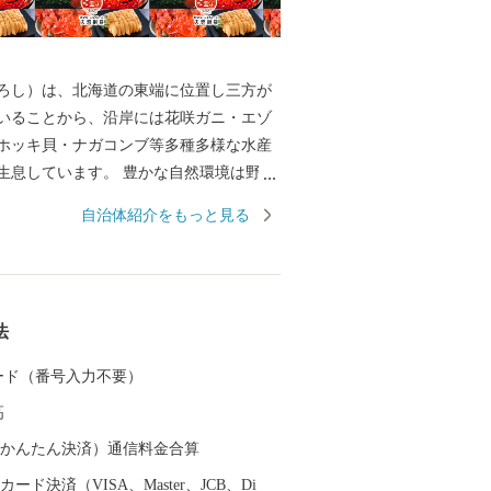
ろし）は、北海道の東端に位置し三方が
いることから、沿岸には花咲ガニ・エゾ
ホッキ貝・ナガコンブ等多種多様な水産
生息しています。 豊かな自然環境は野鳥
も知られ、日本で観察できる半数を超え
自治体紹介をもっと見る
の野鳥が観測でき、風蓮湖、春国岱、長節湖
全国各地から多くの方がバードウォッチ
います。 その他、クルーズ体験やカヌー
パス、酪農体験など、都会にはない自然
法
北海道ならではのアクティビティも人気
す。 また、根室市は「北方領土返還要求
 カード（番号入力不要）
」として、これまで長きに渡り北方四島
高
願い、市民一丸となって世論の先頭に立
開しています。 まちの再生・発展のため
（auかんたん決済）通信料金合算
ければならない課題が非常に山積してい
ード決済（VISA、Master、JCB、Di