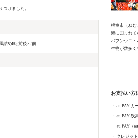
りつけました。
根室市（ねむ
海に囲まれて
バフンウニ・
羅詰め80g前後×2個
生物が数多く
の宝庫として
る約330種
などには毎年
ングに訪れて
体験、フット
お支払い方
を相手にする
を呼んでいま
au PAY
運動原点の地
au PAY 残
の早期返還を
ち、運動を展
au PAY
には解決しな
クレジットカ