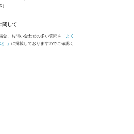
しづつまちの活性化を目指し歩みを進めて
EX）
で、今後の根室市にご注目ください。
に関して
場合、お問い合わせの多い質問を
「よく
Q）」
に掲載しておりますのでご確認く