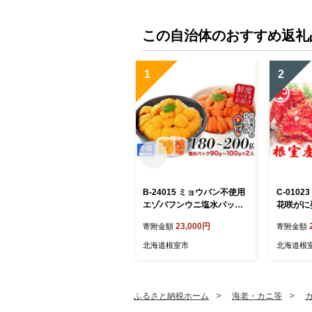
この自治体のおすすめ返礼
1
2
B-24015 ミョウバン不使用
C-010
エゾバフンウニ塩水パック9
花咲がに姿
0～100g×2P[11月上旬以降
23,000円
寄附金額
寄附金額
発送]
北海道根室市
北海道根
ふるさと納税ホーム
海老・カニ等