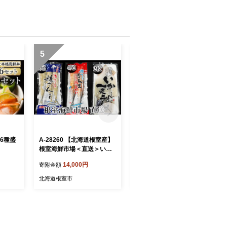
5
6
(6種盛
A-28260 【北海道根室産】
A-11240 無添加天然熟成紅
根室海鮮市場＜直送＞いか
鮭1切(約80g)真空×15P
一夜干し2枚・さんま明太4
14,000円
14,000円
寄附金額
寄附金額
尾・糠さんま9尾
北海道根室市
北海道根室市