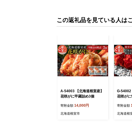
この返礼品を見ている人は
A-54003 【北海道根室産】
G-540
花咲がに甲羅詰め3個
花咲がに5
14,000円
寄附金額
寄附金額
北海道根室市
北海道根