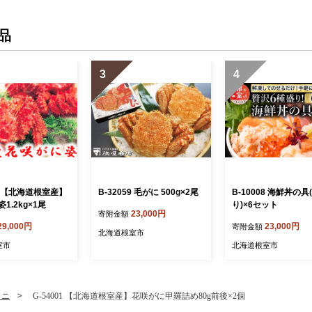
品
3
4
23 【北海道根室産】
B-32059 毛がに 500g×2尾
B-10008 海鮮丼の具
1.2kg×1尾
り)×6セット
23,000円
寄附金額
29,000円
23,000円
寄附金額
北海道根室市
室市
北海道根室市
カニ
G-54001 【北海道根室産】花咲がに甲羅詰め80g前後×2個