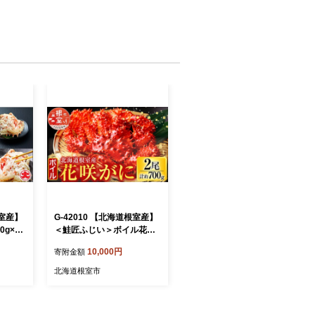
根室産】
G-42010 【北海道根室産】
g×2
＜鮭匠ふじい＞ボイル花咲
がに2尾(計約700g)
10,000円
寄附金額
北海道根室市