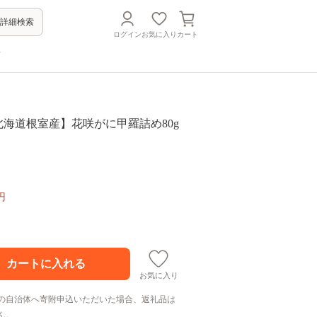
詳細検索
ログイン
お気に入り
カート
方
1 【北海道根室産】花咲がに甲羅詰め80g
円
お気に入り
の自治体へ寄附申込いただいた場合、返礼品は
ん。