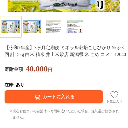
【令和7年産】3ヶ月定期便 ミネラル栽培こしひかり 5kg×3
回 計15kg 白米 精米 井上米穀店 新潟県 米 こめ コメ 1I12040
40,000
寄附金額
円
在庫: あり
お気に入り
現在お住まいの自治体へ寄附申込いただいた場合、返礼品は贈答され
ません。