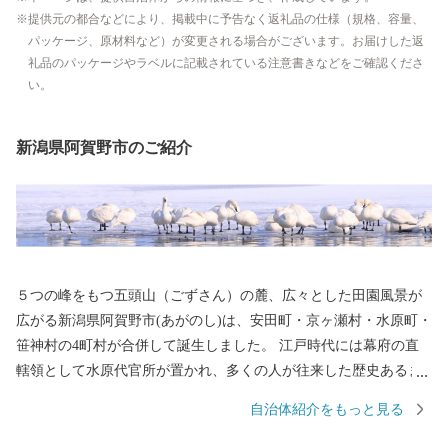
提供元の都合などにより、掲載中に予告なく返礼品の仕様（規格、容量、
パッケージ、原材料など）が変更される場合がございます。お届けした返
礼品のパッケージやラベルに記載されている注意書きなどをご確認くださ
い。
新潟県阿賀野市のご紹介
５つの峰をもつ五頭山（ごずさん）の麓、広々とした田園風景が
広がる新潟県阿賀野市(あがのし)は、安田町・京ヶ瀬村・水原町・
笹神村の4町村が合併して誕生しました。 江戸時代には幕府の直
轄領として水原代官所が置かれ、多くの人が往来した歴史あるま
ちです。 弘法大師（空海）により開湯されたといわれる「出湯温
自治体紹介をもっと見る
泉」と、「今板温泉」「村杉温泉」からなる五頭温泉郷があり、
効能高いラジウム泉が人気の温泉地は、リピーター率・新潟県内N