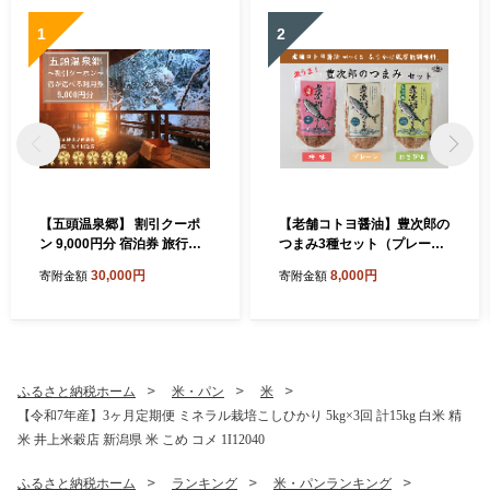
1
2
【五頭温泉郷】 割引クーポ
【老舗コトヨ醤油】豊次郎の
ン 9,000円分 宿泊券 旅行券
つまみ3種セット（プレーン
チケット クーポン 天然 ラジ
わさび味 梅味） 60g×3個 万
30,000円
8,000円
寄附金額
寄附金額
ウム 温泉 露天風呂 名湯 自然
能調味料 ふりかけ アーモン
食事 宿泊 旅行 旅 観光 体験
ド入り 鯖節 オイル不使用 1C
旅館 国内 新潟県 新潟 阿賀野
50008
市 出湯温泉 今板温泉 村杉温
泉 リピーター 1A05030
ふるさと納税ホーム
米・パン
米
【令和7年産】3ヶ月定期便 ミネラル栽培こしひかり 5kg×3回 計15kg 白米 精
米 井上米穀店 新潟県 米 こめ コメ 1I12040
ふるさと納税ホーム
ランキング
米・パンランキング