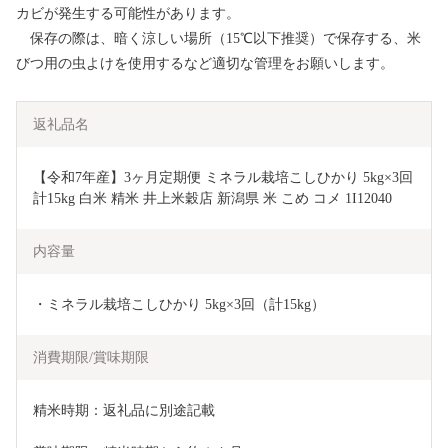
カビが発生する可能性があります。
保存の際は、暗く涼しい場所（15℃以下推奨）で保存する、米
びつ用の虫よけを使用するなど適切な管理をお願いします。
返礼品名
【令和7年産】3ヶ月定期便 ミネラル栽培こしひかり 5kg×3回 
計15kg 白米 精米 井上米穀店 新潟県 米 こめ コメ 1I12040
内容量
・ミネラル栽培こしひかり 5kg×3回（計15kg）
消費期限/賞味期限
精米時期：返礼品に別途記載