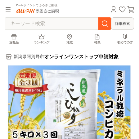
Pontaポイントでふるさと納税
詳細検索
返礼品
ランキング
地域
特集
初めての方
オンラインワンストップ申請対象
新潟県阿賀野市