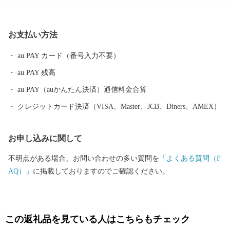
o.1！ お湯につかるのはもちろん、気化した成分を吸い込むことで
も健康効果があるとされていますので、お風呂に入るだけではな
お支払い方法
く旅館のお庭や温泉街を散歩しながら存分にリフレッシュしてい
ただけます。 また、「白鳥の渡来地」として有名な瓢湖には、毎
au PAY カード（番号入力不要）
年10月中旬から3月下旬まで最大約5,000羽の白鳥が飛来します。
au PAY 残高
日の出とともに飛び立つ姿、水面を優雅に泳ぐ姿など、間近で観
察することができるほか、ラムサール条約登録湿地である瓢湖に
au PAY（auかんたん決済）通信料金合算
は、その他にも野鳥や水生生物の姿を楽しむことができます。
クレジットカード決済（VISA、Master、JCB、Diners、AMEX）
お申し込みに関して
不明点がある場合、お問い合わせの多い質問を
「よくある質問（F
AQ）」
に掲載しておりますのでご確認ください。
この返礼品を見ている人はこちらもチェック