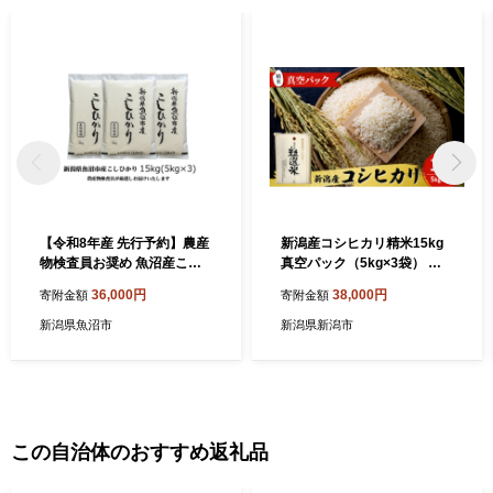
【令和8年産 先行予約】農産
新潟産コシヒカリ精米15kg
物検査員お奨め 魚沼産こし
真空パック（5kg×3袋） 米
ひかり（精米）15kg（5kg×
コメ こめ お米 おこめ 白米
36,000円
38,000円
寄附金額
寄附金額
3）米 コメ こめ お米 おこめ
精米 コシヒカリ こしひかり
白米 コシヒカリ 新潟県産 人
15kg ご飯 ごはん 新潟
新潟県魚沼市
新潟県新潟市
気 お取り寄せ
この自治体のおすすめ返礼品