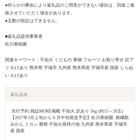
●何らかの事由により返礼品のご用意ができない場合は、別途ご連
絡させていただく場合があります。
●玉数の指定はできません。
■返礼品提供事業者
松川果樹園
関連キーワード：不知火 くだもの 果物 フルーツ お取り寄せ 訳ア
リ わけあり 熊本県 宇城市 九州産 熊本県産 宇城市産 国産 しらぬ
い わけあり
返礼品名
 先行予約 雑誌MORE掲載 不知火 訳あり 5kg (約15～20玉) 
【2027年3月上旬から５月中旬発送予定】松川果樹園  柑橘類 
みかん ミカン 蜜柑 不知火発祥の地 九州産 熊本県産 宇城市
産 国産  