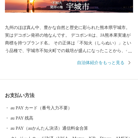
九州のほぼ真ん中、豊かな自然と歴史に彩られた熊本県宇城市。
実はデコポン発祥の地なんです。 デコポン®は、JA熊本果実連が
商標を持つブランド名。 その正体は「不知火（しらぬい）」とい
う品種で、宇城市不知火町での栽培が盛んになったことから、そ
の名が付けられました。 甘みと酸味の絶妙なバランス、そして手
自治体紹介をもっと見る
軽に食べられる手頃さから、地元でも全国でも大人気。まさに“柑
橘の王様”です。 さらに宇城市には、世界遺産も！ 明治三大築港
の一つに数えられる「三角西港（みすみにしこう）」は、明治期
の港湾施設として、世界文化遺産にも登録されています。 当時の
お支払い方法
姿がそのまま残る石積み埠頭や水路、橋など貿易港としての役割
を終えた後もほぼ原型のまま残され、日本唯一の湾港史跡となっ
au PAY カード（番号入力不要）
ています。 デコポン・不知火発祥の地「宇城市」の特産品 ■ デ
au PAY 残高
コポン®・不知火 ■ みかん ■ あか牛 ■ 黒毛和牛 ■ 白玉粉 ■
生姜 ■ メロン ■ トマト ■ イチゴ
au PAY（auかんたん決済）通信料金合算