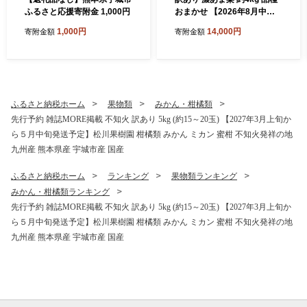
ふるさと応援寄附金 1,000円
おまかせ 【2026年8月中旬
から9月下旬発送予定】 梨 な
1,000円
14,000円
寄附金額
寄附金額
し 秋月 幸水 豊水 新高 秋麗
甘太 和梨 お取り寄せ 冷蔵 国
産 九州 熊本県 宇城市 小川町
産 農園とフォーク青果店
ふるさと納税ホーム
果物類
みかん・柑橘類
先行予約 雑誌MORE掲載 不知火 訳あり 5kg (約15～20玉) 【2027年3月上旬か
ら５月中旬発送予定】松川果樹園 柑橘類 みかん ミカン 蜜柑 不知火発祥の地
九州産 熊本県産 宇城市産 国産
ふるさと納税ホーム
ランキング
果物類ランキング
みかん・柑橘類ランキング
先行予約 雑誌MORE掲載 不知火 訳あり 5kg (約15～20玉) 【2027年3月上旬か
ら５月中旬発送予定】松川果樹園 柑橘類 みかん ミカン 蜜柑 不知火発祥の地
九州産 熊本県産 宇城市産 国産