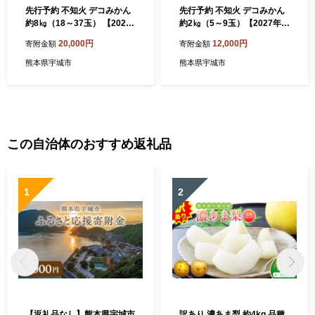
先行予約 不知火 デコみかん
先行予約 不知火 デコみかん
約8㎏（18～37玉） 【2027
約2㎏（5～9玉）【2027年2
年2月上旬～2027年4月中旬
月上旬～2027年4月中旬発送
20,000円
12,000円
寄附金額
寄附金額
発送予定】ミカン 蜜柑 フル
予定】ミカン 蜜柑 フルーツ
ーツ 果物 柑橘類 国産 熊本
果物 柑橘類 国産 熊本 熊本県
熊本県宇城市
熊本県宇城市
熊本県 九州 宇城市 甘味 酸味
九州 宇城市 甘味 酸味 甘い
甘い プレミアム 日本フルー
プレミアム 日本フルーツ
ツ
この自治体のおすすめ返礼品
1
2
【返礼品なし】熊本県宇城市
訳あり 濃あま梨 約4kg 品種