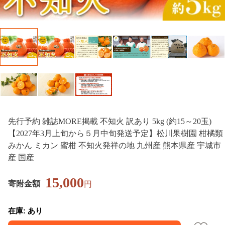
先行予約 雑誌MORE掲載 不知火 訳あり 5kg (約15～20玉)
【2027年3月上旬から５月中旬発送予定】松川果樹園 柑橘類
みかん ミカン 蜜柑 不知火発祥の地 九州産 熊本県産 宇城市
産 国産
15,000
寄附金額
円
在庫: あり