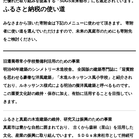
た優れた取り組みを提案する「SDGS未来都市」にも選定されています。
ふるさと納税の使い道
みなさまから頂いた寄附金は下記のメニューに使わせて頂きます。
寄附
者に使い道を選んでいただけますので、未来の真庭市のためにも寄附先
をご検討ください。
旧遷喬尋常小学校整備利活用のための事業
明治40年建築のシンメトリー木造校舎。 全国版の建築専門誌に「迎賓館
を思わせる豪奢な洋風建築」「木造ルネッサンス風小学校」と紹介され
ており、ルネッサンス様式による明治の擬洋風建築と呼べるものです。
この重要文化財の維持・保存に加え、有効に活用することを目指してい
きます。
ふるさと真庭の木造建築の維持、研究又は振興のための事業
真庭市は豊かな自然に囲まれており、 古くから森林（里山）を活用した
文化、産業の振興に取り組んでいます。 ＳＤＧｓ未来杜市として持続可