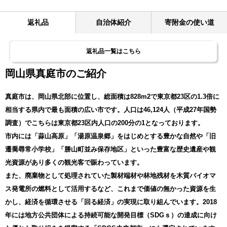
返礼品
自治体紹介
寄附金の使い道
返礼品一覧はこちら
岡山県真庭市のご紹介
真庭市は、岡山県北部に位置し、総面積は828m2で東京都23区の1.3倍に
相当する県内で最も面積の広い市です。人口は46,124人（平成27年国勢
調査）でこちらは東京都23区内人口の200分の1となっております。
市内には「蒜山高原」「湯原温泉郷」をはじめとする豊かな自然や「旧
遷喬尋常小学校」「勝山町並み保存地区」といった豊富な歴史遺産や観
光資源があり多くの観光客で賑わっています。
また、廃棄物として処理されていた製材端材や林地残材を木質バイオマ
ス発電所の燃料として活用するなど、これまで価値の無かった資源を生
かし、経済を循環させる「回る経済」の実現に取り組んでいます。2018
年には地方公共団体による持続可能な開発目標（SDGｓ）の達成に向け