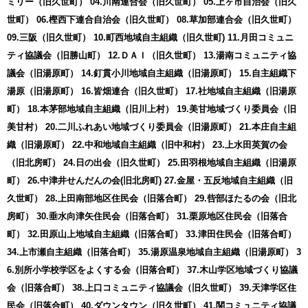
ミリー（旧久世町） 04.川南連合会（旧久世町） 05.上ヶ市自治会（旧久
世町） 06.樫西下連合自治会（旧久世町） 08.草加部連合会（旧久世町）
09.三阪（旧久世町） 10.町西地域自主組織（旧久世町) 11.月田コミュニ
ティ協議会（旧勝山町） 12.ＤＡＩ（旧久世町） 13.湯南コミュニティ協
議会（旧湯原町） 14.釘貫小川地域自主組織（旧湯原町） 15.自主組織下
湯原（旧湯原町） 16.皆畑連合（旧久世町） 17.社地域自主組織（旧湯原
町） 18.本茅部地域自主組織（旧川上村） 19.美甘地域づくり委員会（旧
美甘村） 20.二川ふれあい地域づくり委員会（旧湯原町） 21.本庄自主組
織（旧湯原町） 22.中和地域自主組織（旧中和村） 23.上水田英賀の会
（旧北房町） 24.日の出会（旧久世町） 25.田羽根地域自主組織（旧湯原
町） 26.中津井せんだんの会(旧北房町) 27.金屋・五反地域自主組織（旧
久世町） 28.上田南部地区住民会（旧落合町） 29.呰部ほたるの会（旧北
房町） 30.垂水向津矢住民会（旧落合町） 31.栗原地区住民会（旧落合
町） 32.田原山上地域自主組織（旧落合町） 33.津田住民会（旧落合町）
34.上市瀬自主組織（旧落合町） 35.湯原温泉地域自主組織（旧湯原町） 3
6.別所小学校学区をよくする会（旧落合町） 37.木山学区地域づくり協議
会（旧落合町） 38.上口コミュニティ協議会（旧久世町） 39.天津学区住
民会（旧落合町） 40.ダウンタウン（旧久世町） 41.関コミュニティ協議