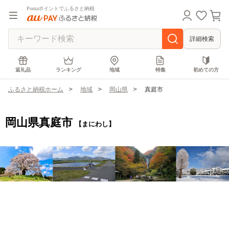
Pontaポイントでふるさと納税
詳細検索
返礼品
ランキング
地域
特集
初めての方
ふるさと納税ホーム
地域
岡山県
真庭市
岡山県真庭市
【まにわし】