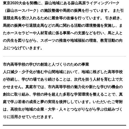
東京2020大会を契機に、蒜山地域にある蒜山高原ライディングパーク
（蒜山ホースパーク）の施設整備や馬術の振興を行っています。 また引
退競走馬を受け入れるために厩舎等の改修を行っています。 引き続き、
馬術の振興や引退競走馬などの馬に関わる活動の環境整備を実施し、ま
たホースセラピーや人材育成に係る事業への支援などを行い、馬と人と
の共生を図りながら、スポーツの推進や地域福祉の増進、教育活動の向
上につなげていきます。
市内高等学校の学びの創造と人づくりのための事業
人口減少・少子化が進む中山間地域において、地域に根ざした高等学校
が存続し、学びの場であり続けることは、次代を担う人材を育む上で欠
かせません。真庭市では、市内高等学校の魅力化や新たな学びの機会の
創出に取り組み、学校の枠を超えた多彩な学習環境を整えることで、真
庭で学ぶ若者の成長と夢の実現を後押ししています。いただいたご寄附
は、高校生が地域の企業・大学・人々とつながりながら学ぶ仕組みづく
りに活用させていただきます。