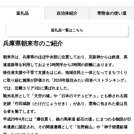
返礼品
自治体紹介
寄附金の使い道
返礼品一覧はこちら
兵庫県朝来市のご紹介
朝来市は、兵庫県のほぼ中央部に位置しており、京阪神からは鉄道、高
速道路等を利用しておよそ1時間半から2時間の距離にあります。
移住者支援や子育て支援をはじめ、地域住民と一体となってまちづくり
に取り組む施策が評価され「2018年版住みたい田舎ベストランキング」
では、近畿エリア1位に選ばれました。
観光名所として「天空の城」や「日本のマチュピチュ」とも称される国
史跡「竹田城跡（たけだじょうせき）」があり、雲海に包まれた姿は見
る者を魅了します。
平成29年4月には「播但貫く、銀の馬車道 鉱石の道」にまつわる物語が日
本遺産に認定され、その関連遺構として「生野銀山」や「神子畑選鉱場