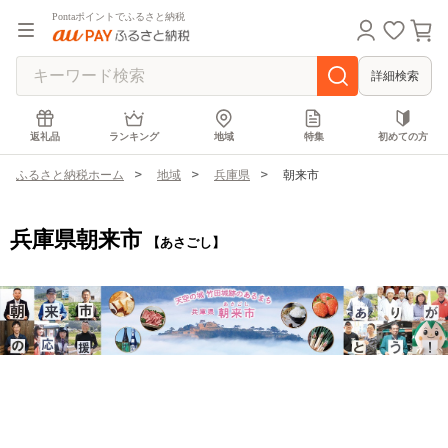
Pontaポイントでふるさと納税
詳細検索
返礼品
ランキング
地域
特集
初めての方
ふるさと納税ホーム
地域
兵庫県
朝来市
兵庫県朝来市
【あさごし】