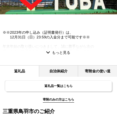
※※2023年の申し込み（証明書発行）は、
12月31日（日）23:59の入金分まで可能です※※
年末年始の取り扱いにつきまして、誠に勝手ながら次の
通りとさせて頂きます。何卒、宜しくお願い致します。
◎全ての返礼品について年内発送分の受付は、
12月13日（水）以降にお申込み頂いたご寄附に
つきましては、準備ができ次第のお届けとなり、
返礼品
自治体紹介
寄附金の使い道
返礼品の内容によっては、年明け1月4日（水）以降
の発送となる可能性があります。ご了承ください。
※K-2宿泊観光周遊券について、年内発送が必要な方に
返礼品一覧はこちら
つきましても、12月13日（水）までに
鳥羽市観光協会（0599-25-3019）へご相談ください。
寄附のみの方はこちら
◎お問合せについて
12月29日（金）～1月3日（水）の間はメールや
三重県鳥羽市のご紹介
電話でのお問い合わせに対応ができません。