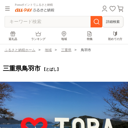
Pontaポイントでふるさと納税
詳細検索
返礼品
ランキング
地域
特集
初めての方
ふるさと納税ホーム
地域
三重県
鳥羽市
三重県鳥羽市
【とばし】