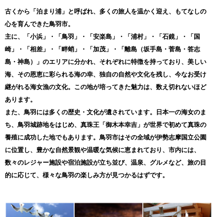
年末ぎりぎりでのお申し込みは郵便局の
営業日等にご注意下さい。
古くから「泊まり浦」と呼ばれ、多くの旅人を温かく迎え、もてなしの
また、年内に入金処理が完了するかについて、
心を育んできた鳥羽市。
必ず窓口で確認をお願い致します。
※鳥羽国際ホテルおせち料理のお問い合わせに
主に、「小浜」・「鳥羽」・「安楽島」・「浦村」・「石鏡」・「国
つきましては、0599-26-3736へお願い致します。
崎」・「相差」・「畔蛸」・「加茂」・「離島（坂手島・菅島・答志
※※2023年の申し込み（証明書発行）は、
島・神島）」のエリアに分かれ、それぞれに特徴を持っており、美しい
12月31日（日）23:59の入金分まで可能です※※
海、その恩恵に彩られる海の幸、独自の自然や文化を残し、今なお受け
継がれる海女漁の文化。この地が培ってきた魅力は、数え切れないほど
【鳥羽市からのご案内】
あります。
※ワンストップ特例申請書の発送について
また、鳥羽には多くの歴史・文化が遺されています。日本一の海女のま
ワンストップ特例申請書の発送については、以下のスケジュールで
の対応となります。
ち、鳥羽城跡地をはじめ、真珠王「御木本幸吉」が世界で初めて真珠の
12月25日（月曜日）までのご寄付（納付確認日） ⇒ 年内の発送
養殖に成功した地でもあります。鳥羽市はその全域が伊勢志摩国立公園
12月26日（火曜日）以降のご寄付（納付確認日） ⇒ 1月6日（土曜
日）発送
に位置し、豊かな自然景観や温暖な気候に恵まれており、市内には、
1月10日（水曜日）必着とさせていただきますので、早めの手続き
数々のレジャー施設や宿泊施設が立ち並び、温泉、グルメなど、旅の目
をお願いします。
オンラインワンストップ申請が便利ですので、自治体マイページを
的に応じて、様々な鳥羽の楽しみ方が見つかるはずです。
ご利用ください。
≪送付先住所≫
〒517-0011
三重県鳥羽市鳥羽３丁目１−１