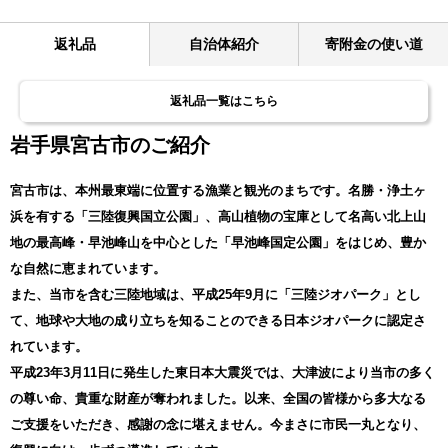
返礼品
自治体紹介
寄附金の使い道
返礼品一覧はこちら
岩手県宮古市のご紹介
宮古市は、本州最東端に位置する漁業と観光のまちです。名勝・浄土ヶ
浜を有する「三陸復興国立公園」、高山植物の宝庫として名高い北上山
地の最高峰・早池峰山を中心とした「早池峰国定公園」をはじめ、豊か
な自然に恵まれています。
また、当市を含む三陸地域は、平成25年9月に「三陸ジオパーク」とし
て、地球や大地の成り立ちを知ることのできる日本ジオパークに認定さ
れています。
平成23年3月11日に発生した東日本大震災では、大津波により当市の多く
の尊い命、貴重な財産が奪われました。以来、全国の皆様から多大なる
ご支援をいただき、感謝の念に堪えません。今まさに市民一丸となり、