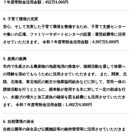
７年度寄附金活用金額：452万4,000円
4. 子育て環境の充実
安心、そして充実した子育て環境を整備するため、子育て支援センター
や集いの広場、ファミリーサポートセンターの設置・運営経費等に活用
させていただきます。 令和７年度寄附金活用金額：4,997万9,000円
5. 産業の振興
市内で生産される農産物の地産地消の推進や、植樹活動を通して林業へ
の理解を深めてもらうために活用させていただきます。 また、関東、北
陸、北海道、東北地区の船主や漁業協同組合などに対して、官民一体の
誘致活動を行うとともに、廻来船が使用する氷に対して一定の助成を行
い、水揚げの増大と加工原魚の確保を図る経費にも活用させていただき
ます。 令和７年度寄附金活用金額：1,482万4,000円
6. 自然環境の保全
自然公園等の保全及び公園施設等の維持管理等に活用させていただきま