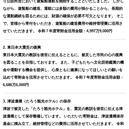
り公設民営において遊覧船運航を開始することといたしました。 しかし
ながら、遊覧船の建造、運航には多額の費用が掛かることから、長期的
な運航継続を図るためには、財源の確保が必要不可欠となります。 そこ
で、皆様から寄付をいただき、遊覧船の建造費用や維持管理費に活用さ
せていただきます。 令和７年度寄附金活用金額：4,997万9,000円
2. 東日本大震災の復興
東日本大震災の教訓を後世に伝えるとともに、被災した市民の心の復興
を図ることを目指しております。 また、子どもたちへ文化芸術鑑賞の機
会や運動する機会を提供し、心身ともに健康になってほしいとの願いを
込めて寄附金を活用させていただきます。 令和７年度寄附金活用金額：
6,686万6,000円
3. 津波遺構（たろう観光ホテル）の保存
津波で被災した「たろう観光ホテル」を、震災の教訓を後世に伝える津
波遺構として保存整備しています。 いただいた寄附金は、津波遺構保存
基金に積み立て、維持管理などの費用に活用させていただきます。 令和